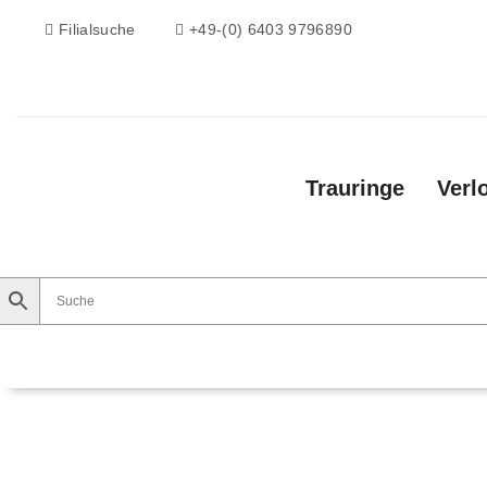
Filialsuche
+49-(0) 6403 9796890
Trauringe
Verl
Trauringe
Verlobungsringe
Vorsteckri