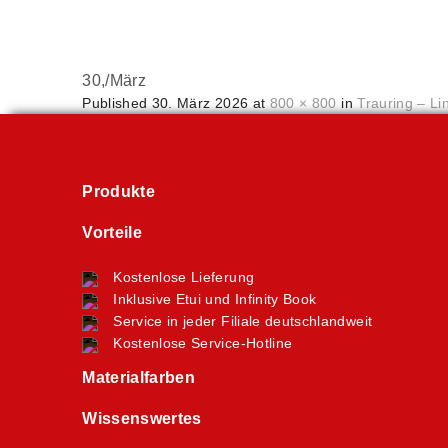
30,
/
März
Published
30. März 2026
at
800 × 800
in
Trauring – Li
Produkte
Vorteile
Kostenlose Lieferung
Inklusive Etui und Infinity Book
Service in jeder Filiale deutschlandweit
Kostenlose Service-Hotline
Materialfarben
Wissenswertes