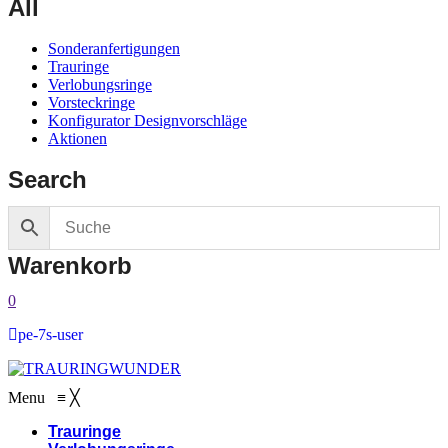
All
Sonderanfertigungen
Trauringe
Verlobungsringe
Vorsteckringe
Konfigurator Designvorschläge
Aktionen
Search
Warenkorb
0
pe-7s-user
Menu
≡
╳
Trauringe