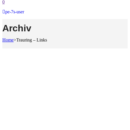
0
pe-7s-user
Archiv
Home
>
Trauring – Links