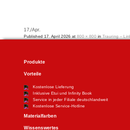
17,
/
Apr.
Published
17. April 2026
at
800 × 800
in
Trauring – Lin
Produkte
Vorteile
Kostenlose Lieferung
Inklusive Etui und Infinity Book
Service in jeder Filiale deutschlandweit
Kostenlose Service-Hotline
Materialfarben
Wissenswertes