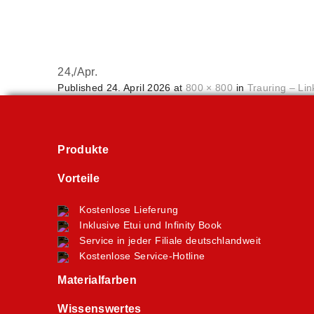
24,
/
Apr.
Published
24. April 2026
at
800 × 800
in
Trauring – Lin
Produkte
Vorteile
Kostenlose Lieferung
Inklusive Etui und Infinity Book
Service in jeder Filiale deutschlandweit
Kostenlose Service-Hotline
Materialfarben
Wissenswertes