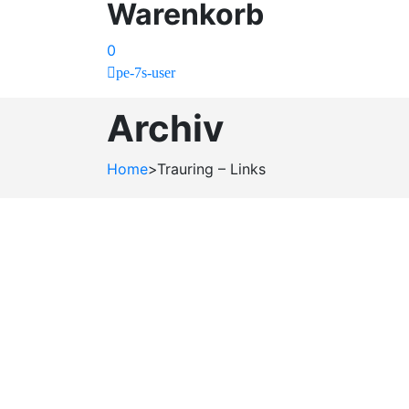
Warenkorb
0
pe-7s-user
Archiv
Home
>
Trauring – Links