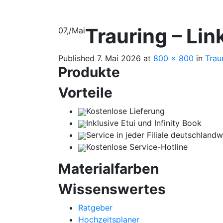
Trauring – Lin
07,
/
Mai
Published
7. Mai 2026
at
800 × 800
in
Trau
Produkte
Vorteile
Kostenlose Lieferung
Inklusive Etui und Infinity Book
Service in jeder Filiale deutschlandw
Kostenlose Service-Hotline
Materialfarben
Wissenswertes
Ratgeber
Hochzeitsplaner