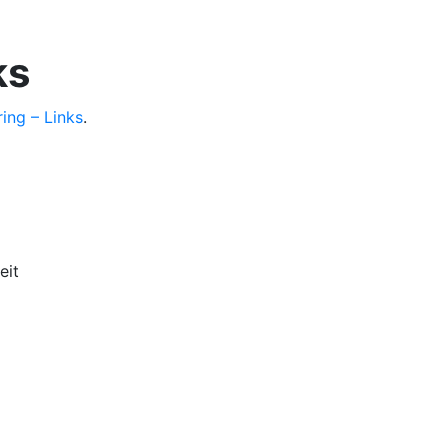
ks
ring – Links
.
eit