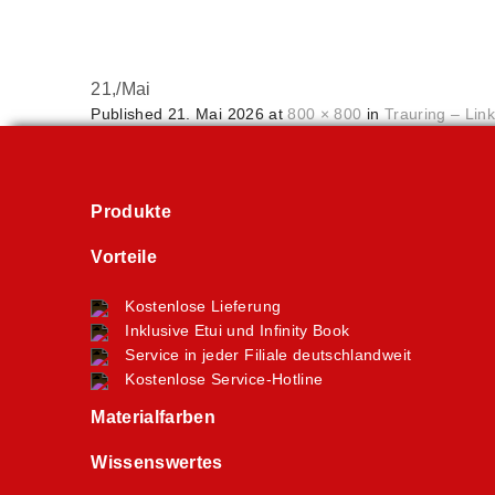
21,
/
Mai
Published
21. Mai 2026
at
800 × 800
in
Trauring – Lin
Produkte
Vorteile
Kostenlose Lieferung
Inklusive Etui und Infinity Book
Service in jeder Filiale deutschlandweit
Kostenlose Service-Hotline
Materialfarben
Wissenswertes