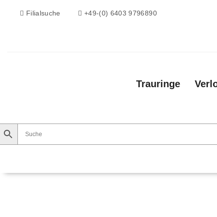
Filialsuche
+49-(0) 6403 9796890
Trauringe
Verl
Trauringe
Verlobungsringe
Vorsteckri