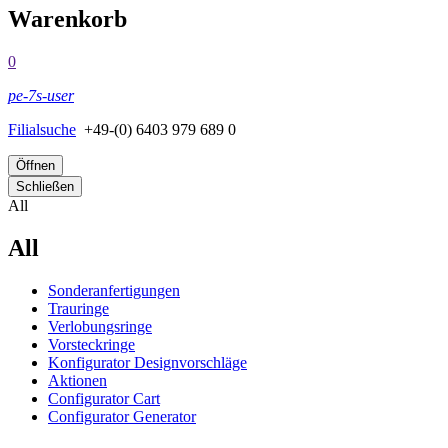
Warenkorb
0
pe-7s-user
Filialsuche
+49-(0) 6403 979 689 0
Öffnen
Schließen
All
All
Sonderanfertigungen
Trauringe
Verlobungsringe
Vorsteckringe
Konfigurator Designvorschläge
Aktionen
Configurator Cart
Configurator Generator