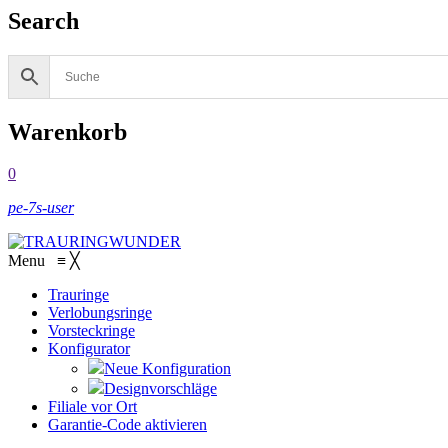
Search
Warenkorb
0
pe-7s-user
Menu
≡
╳
Trauringe
Verlobungsringe
Vorsteckringe
Konfigurator
Neue Konfiguration
Designvorschläge
Filiale vor Ort
Garantie-Code aktivieren