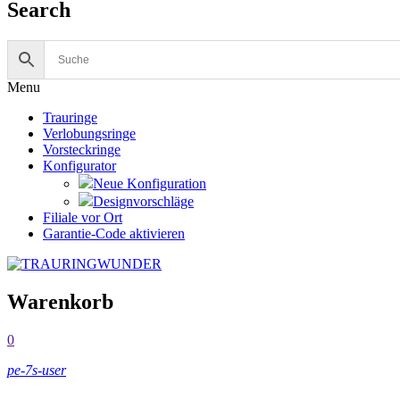
Search
Menu
Trauringe
Verlobungsringe
Vorsteckringe
Konfigurator
Neue Konfiguration
Designvorschläge
Filiale vor Ort
Garantie-Code aktivieren
Warenkorb
0
pe-7s-user