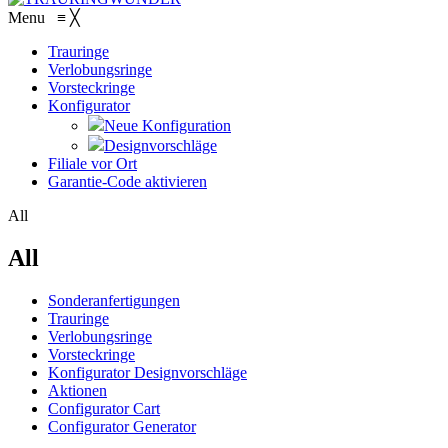
Menu
≡
╳
Trauringe
Verlobungsringe
Vorsteckringe
Konfigurator
Neue Konfiguration
Designvorschläge
Filiale vor Ort
Garantie-Code aktivieren
All
All
Sonderanfertigungen
Trauringe
Verlobungsringe
Vorsteckringe
Konfigurator Designvorschläge
Aktionen
Configurator Cart
Configurator Generator