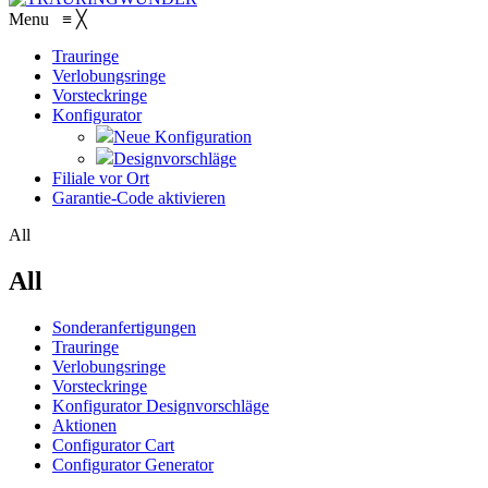
Menu
≡
╳
Trauringe
Verlobungsringe
Vorsteckringe
Konfigurator
Neue Konfiguration
Designvorschläge
Filiale vor Ort
Garantie-Code aktivieren
All
All
Sonderanfertigungen
Trauringe
Verlobungsringe
Vorsteckringe
Konfigurator Designvorschläge
Aktionen
Configurator Cart
Configurator Generator