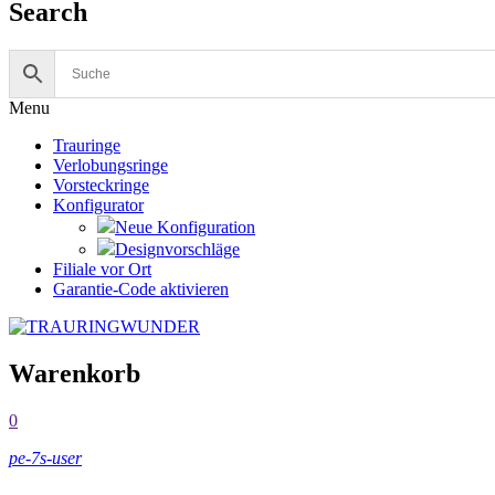
Search
Menu
Trauringe
Verlobungsringe
Vorsteckringe
Konfigurator
Neue Konfiguration
Designvorschläge
Filiale vor Ort
Garantie-Code aktivieren
Warenkorb
0
pe-7s-user