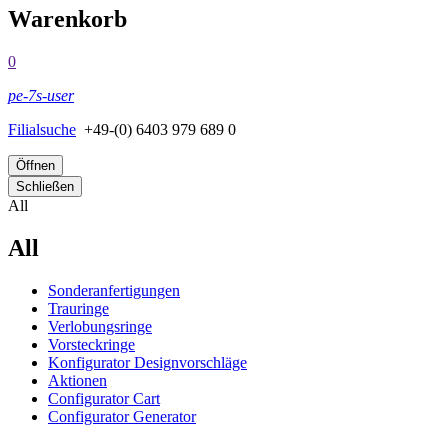
Warenkorb
0
pe-7s-user
Filialsuche
+49-(0) 6403 979 689 0
Öffnen
Schließen
All
All
Sonderanfertigungen
Trauringe
Verlobungsringe
Vorsteckringe
Konfigurator Designvorschläge
Aktionen
Configurator Cart
Configurator Generator