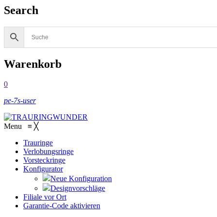
Search
Warenkorb
0
pe-7s-user
Menu
≡
╳
Trauringe
Verlobungsringe
Vorsteckringe
Konfigurator
Neue Konfiguration
Designvorschläge
Filiale vor Ort
Garantie-Code aktivieren