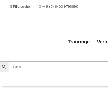
Filialsuche
+49-(0) 6403 9796890
Trauringe
Verl
Trauringe
Verlobungsringe
Vorsteckri