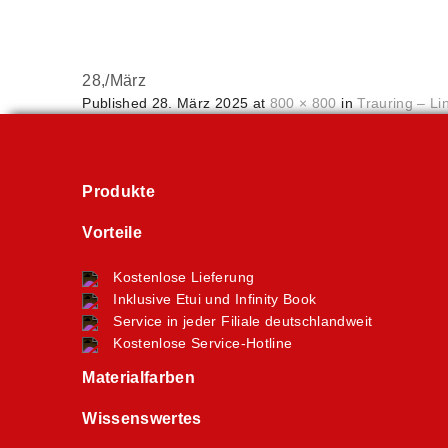
28,
/
März
Published
28. März 2025
at
800 × 800
in
Trauring – Li
Produkte
Vorteile
Kostenlose Lieferung
Inklusive Etui und Infinity Book
Service in jeder Filiale deutschlandweit
Kostenlose Service-Hotline
Materialfarben
Wissenswertes