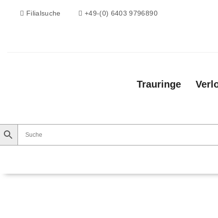
Filialsuche
+49-(0) 6403 9796890
Trauringe
Verl
Trauringe
Verlobungsringe
Vorsteckri