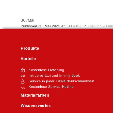
30,
/
Mai
Published
30. Mai 2025
at
800 × 800
in
Trauring – Lin
Produkte
Vorteile
Kostenlose Lieferung
Inklusive Etui und Infinity Book
Service in jeder Filiale deutschlandweit
Kostenlose Service-Hotline
Materialfarben
Wissenswertes