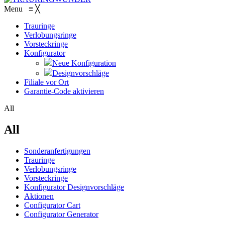
Menu
≡
╳
Trauringe
Verlobungsringe
Vorsteckringe
Konfigurator
Neue Konfiguration
Designvorschläge
Filiale vor Ort
Garantie-Code aktivieren
All
All
Sonderanfertigungen
Trauringe
Verlobungsringe
Vorsteckringe
Konfigurator Designvorschläge
Aktionen
Configurator Cart
Configurator Generator