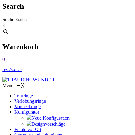
Search
Suche
×
Warenkorb
0
pe-7s-user
Menu
≡
╳
Trauringe
Verlobungsringe
Vorsteckringe
Konfigurator
Neue Konfiguration
Designvorschläge
Filiale vor Ort
Garantie-Code aktivieren