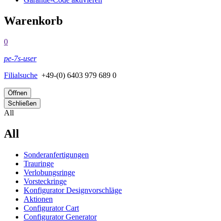
Warenkorb
0
pe-7s-user
Filialsuche
+49-(0) 6403 979 689 0
Öffnen
Schließen
All
All
Sonderanfertigungen
Trauringe
Verlobungsringe
Vorsteckringe
Konfigurator Designvorschläge
Aktionen
Configurator Cart
Configurator Generator