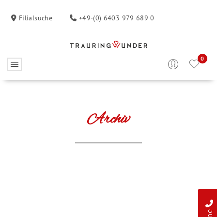
Filialsuche
+49-(0) 6403 979 689 0
0
Archiv