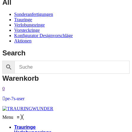
All
Sonderanfertigungen
Trauringe
Verlobungsringe
Vorsteckringe
Konfigurator Designvorschläge
Aktionen
Search
Warenkorb
0
pe-7s-user
Menu
≡
╳
Trauringe