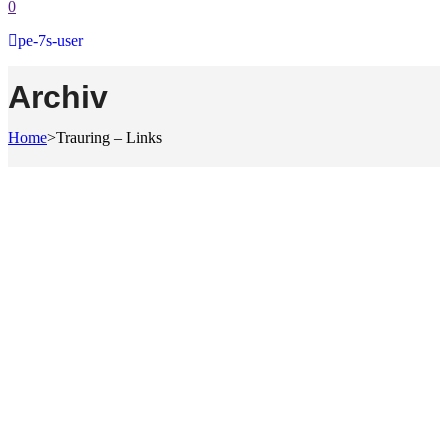
0
pe-7s-user
Archiv
Home
>
Trauring – Links