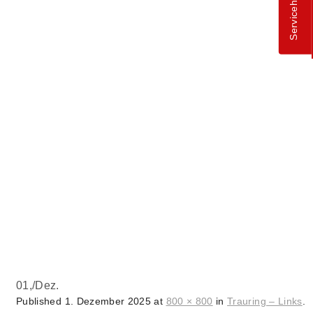
Servicehotline
01,
/
Dez.
Published
1. Dezember 2025
at
800 × 800
in
Trauring – Links
.