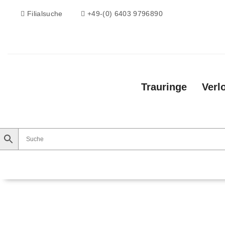
Filialsuche
+49-(0) 6403 9796890
Trauringe
Verl
Trauringe
Verlobungsringe
Vorsteckri