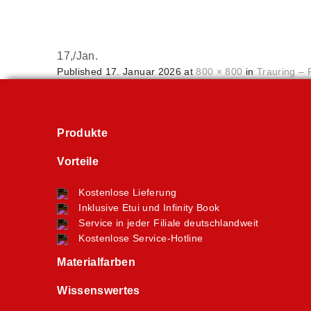
17,
/
Jan.
Published
17. Januar 2026
at
800 × 800
in
Trauring – 
Produkte
Vorteile
Kostenlose Lieferung
Inklusive Etui und Infinity Book
Service in jeder Filiale deutschlandweit
Kostenlose Service-Hotline
Materialfarben
Wissenswertes