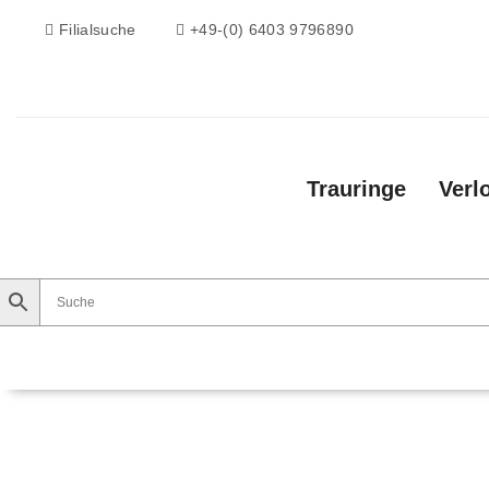
Filialsuche
+49-(0) 6403 9796890
Trauringe
Verl
Trauringe
Verlobungsringe
Vorsteckri