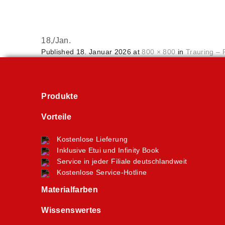
18,
/
Jan.
Published
18. Januar 2026
at
800 × 800
in
Trauring – 
Produkte
Vorteile
Kostenlose Lieferung
Inklusive Etui und Infinity Book
Service in jeder Filiale deutschlandweit
Kostenlose Service-Hotline
Materialfarben
Wissenswertes