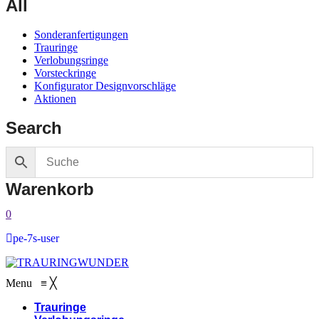
All
Sonderanfertigungen
Trauringe
Verlobungsringe
Vorsteckringe
Konfigurator Designvorschläge
Aktionen
Search
Warenkorb
0
pe-7s-user
Menu
≡
╳
Trauringe