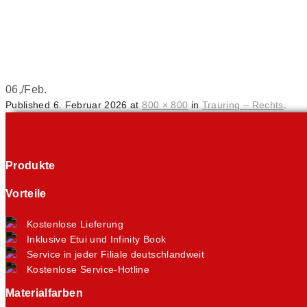
06,
/
Feb.
Published
6. Februar 2026
at
800 × 800
in
Trauring – Rechts
.
Produkte
Vorteile
Kostenlose Lieferung
Inklusive Etui und Infinity Book
Service in jeder Filiale deutschlandweit
Kostenlose Service-Hotline
Materialfarben