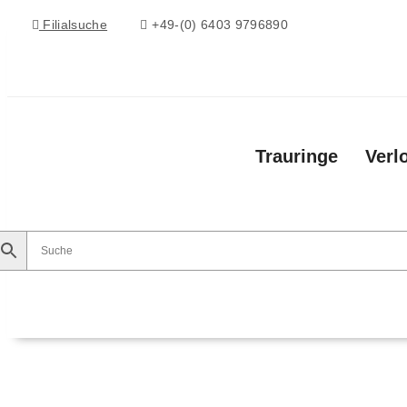
Filialsuche
+49-(0) 6403 9796890
Trauringe
Verl
Trauringe
Verlobungsringe
Vorsteckringe
Ko