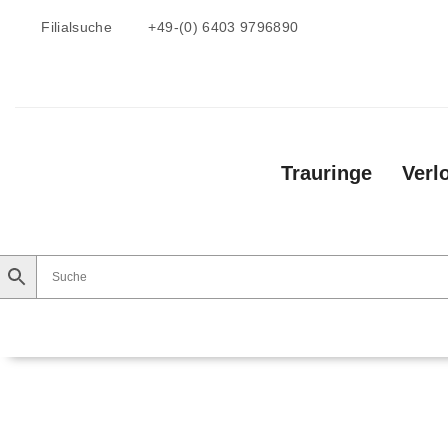
Filialsuche
+49-(0) 6403 9796890
Trauringe
Verl
Trauringe
Verlobungsringe
Vorsteckri