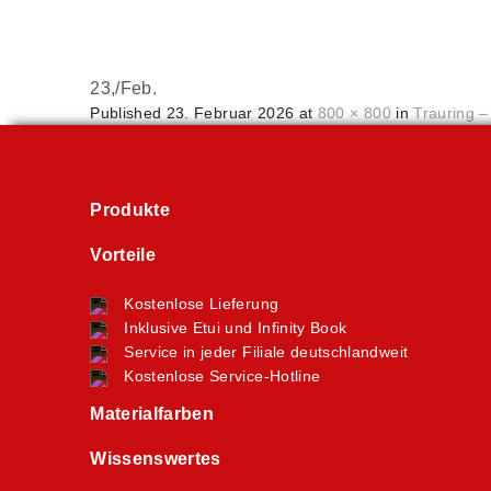
23,
/
Feb.
Published
23. Februar 2026
at
800 × 800
in
Trauring –
Produkte
Vorteile
Kostenlose Lieferung
Inklusive Etui und Infinity Book
Service in jeder Filiale deutschlandweit
Kostenlose Service-Hotline
Materialfarben
Wissenswertes