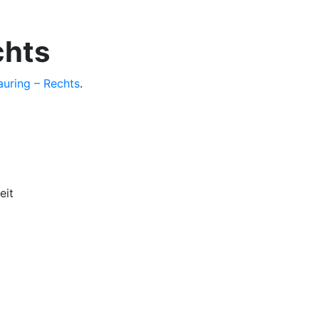
chts
auring – Rechts
.
eit