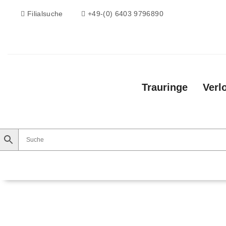
Filialsuche
+49-(0) 6403 9796890
Trauringe
Verl
Trauringe
Verlobungsringe
Vorsteckri