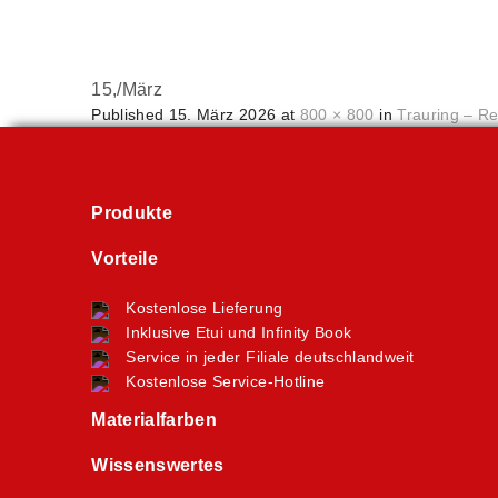
15,
/
März
Published
15. März 2026
at
800 × 800
in
Trauring – R
Produkte
Vorteile
Kostenlose Lieferung
Inklusive Etui und Infinity Book
Service in jeder Filiale deutschlandweit
Kostenlose Service-Hotline
Materialfarben
Wissenswertes