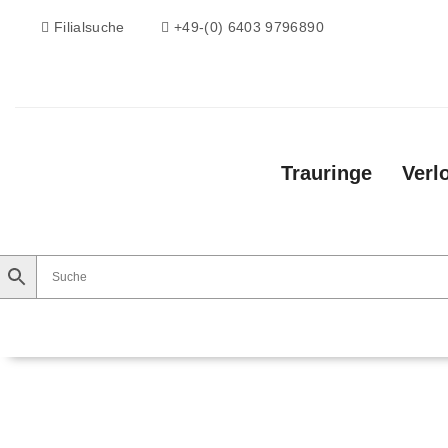
Filialsuche
+49-(0) 6403 9796890
Trauringe
Verl
Trauringe
Verlobungsringe
Vorsteckri