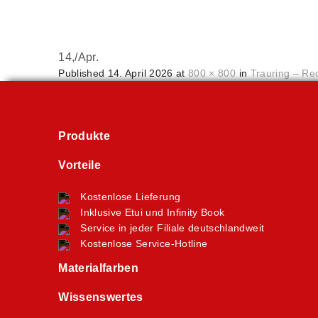
14,
/
Apr.
Published
14. April 2026
at
800 × 800
in
Trauring – Re
Produkte
Vorteile
Kostenlose Lieferung
Inklusive Etui und Infinity Book
Service in jeder Filiale deutschlandweit
Kostenlose Service-Hotline
Materialfarben
Wissenswertes