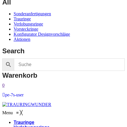
All
Sonderanfertigungen
Trauringe
Verlobungsringe
Vorsteckringe
Konfigurator Designvorschläge
Aktionen
Search
Warenkorb
0
pe-7s-user
Menu
≡
╳
Trauringe