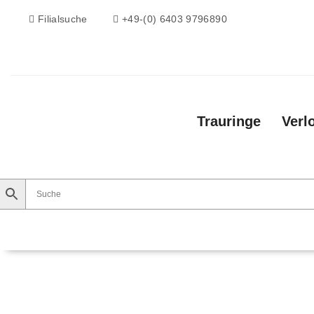
Filialsuche
+49-(0) 6403 9796890
Trauringe
Verl
Trauringe
Verlobungsringe
Vorsteckri