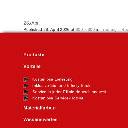
28,
/
Apr.
Published
28. April 2026
at
800 × 800
in
Trauring – Re
Produkte
Vorteile
Kostenlose Lieferung
Inklusive Etui und Infinity Book
Service in jeder Filiale deutschlandweit
Kostenlose Service-Hotline
Materialfarben
Wissenswertes