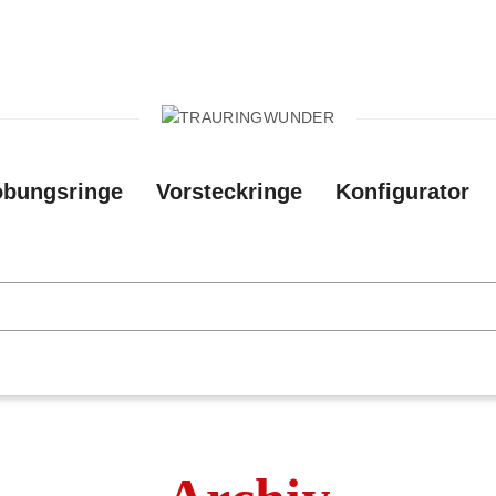
obungsringe
Vorsteckringe
Konfigurator
Neue Konfiguratio
nge
Konfigurator
Filiale vor Ort