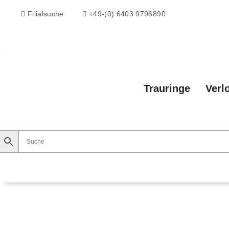
Filialsuche
+49-(0) 6403 9796890
Trauringe
Verl
Trauringe
Verlobungsringe
Vorsteckri