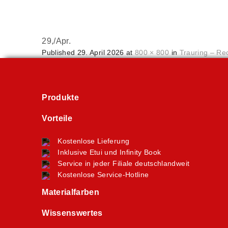
29,
/
Apr.
Published
29. April 2026
at
800 × 800
in
Trauring – Re
Produkte
Vorteile
Kostenlose Lieferung
Inklusive Etui und Infinity Book
Service in jeder Filiale deutschlandweit
Kostenlose Service-Hotline
Materialfarben
Wissenswertes