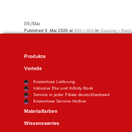
09,
/
Mai
Published
9. Mai 2026
at
800 × 800
in
Trauring – Rech
Produkte
Vorteile
Kostenlose Lieferung
Inklusive Etui und Infinity Book
Service in jeder Filiale deutschlandweit
Kostenlose Service-Hotline
Materialfarben
Wissenswertes