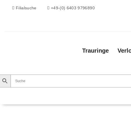
Filialsuche
+49-(0) 6403 9796890
Trauringe
Verl
Trauringe
Verlobungsringe
Vorsteckri