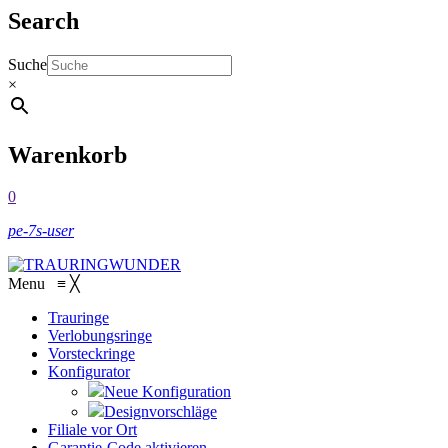
Search
Suche
×
Warenkorb
0
pe-7s-user
Menu
≡
╳
Trauringe
Verlobungsringe
Vorsteckringe
Konfigurator
Neue Konfiguration
Designvorschläge
Filiale vor Ort
Garantie-Code aktivieren