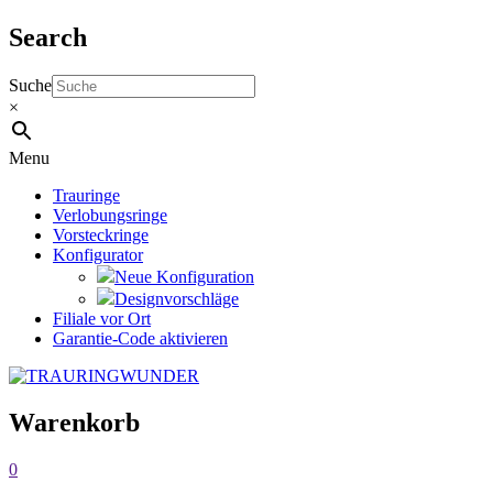
Search
Suche
×
Menu
Trauringe
Verlobungsringe
Vorsteckringe
Konfigurator
Neue Konfiguration
Designvorschläge
Filiale vor Ort
Garantie-Code aktivieren
Warenkorb
0