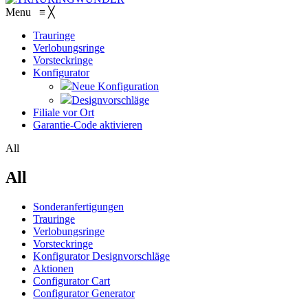
Menu
≡
╳
Trauringe
Verlobungsringe
Vorsteckringe
Konfigurator
Neue Konfiguration
Designvorschläge
Filiale vor Ort
Garantie-Code aktivieren
All
All
Sonderanfertigungen
Trauringe
Verlobungsringe
Vorsteckringe
Konfigurator Designvorschläge
Aktionen
Configurator Cart
Configurator Generator