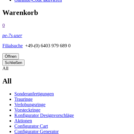
Warenkorb
0
pe-7s-user
Filialsuche
+49-(0) 6403 979 689 0
Öffnen
Schließen
All
All
Sonderanfertigungen
Trauringe
Verlobungsringe
Vorsteckringe
Konfigurator Designvorschläge
Aktionen
Configurator Cart
Configurator Generator