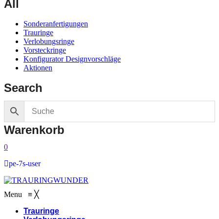
All
Sonderanfertigungen
Trauringe
Verlobungsringe
Vorsteckringe
Konfigurator Designvorschläge
Aktionen
Search
Warenkorb
0
pe-7s-user
Menu
≡
╳
Trauringe