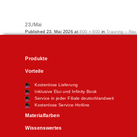
23,
/
Mai
Published
23. Mai 2026
at
800 × 800
in
Trauring – Rec
Produkte
Vorteile
Kostenlose Lieferung
Inklusive Etui und Infinity Book
Service in jeder Filiale deutschlandweit
Kostenlose Service-Hotline
Materialfarben
Wissenswertes