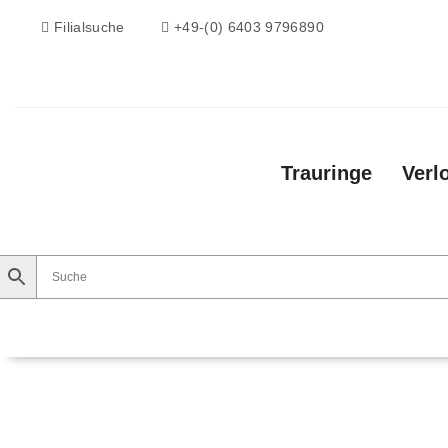
Filialsuche
+49-(0) 6403 9796890
Trauringe
Verl
Trauringe
Verlobungsringe
Vorsteckri