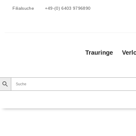
Filialsuche
+49-(0) 6403 9796890
Trauringe
Verl
Trauringe
Verlobungsringe
Vorsteckri