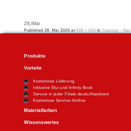
28,
/
Mai
Published
28. Mai 2026
at
800 × 800
in
Trauring – Rec
Produkte
Vorteile
Kostenlose Lieferung
Inklusive Etui und Infinity Book
Service in jeder Filiale deutschlandweit
Kostenlose Service-Hotline
Materialfarben
Wissenswertes