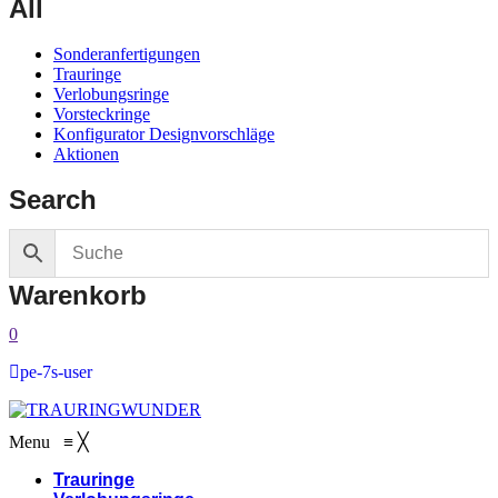
All
Sonderanfertigungen
Trauringe
Verlobungsringe
Vorsteckringe
Konfigurator Designvorschläge
Aktionen
Search
Warenkorb
0
pe-7s-user
Menu
≡
╳
Trauringe