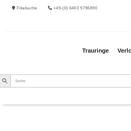
Filialsuche
+49-(0) 6403 9796890
Trauringe
Verl
Trauringe
Verlobungsringe
Vorsteckri