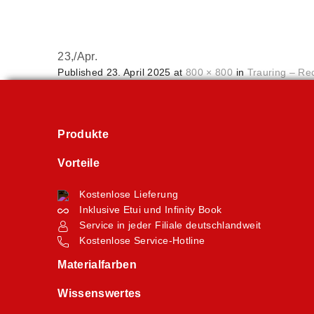
23,
/
Apr.
Published
23. April 2025
at
800 × 800
in
Trauring – Re
Produkte
Vorteile
Kostenlose Lieferung
Inklusive Etui und Infinity Book
Service in jeder Filiale deutschlandweit
Kostenlose Service-Hotline
Materialfarben
Wissenswertes