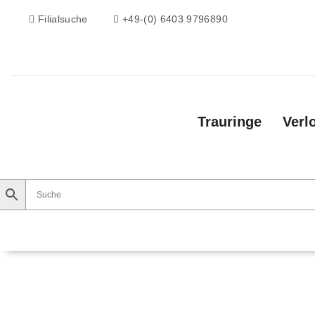
Filialsuche
+49-(0) 6403 9796890
Trauringe
Verl
Trauringe
Verlobungsringe
Vorsteckri