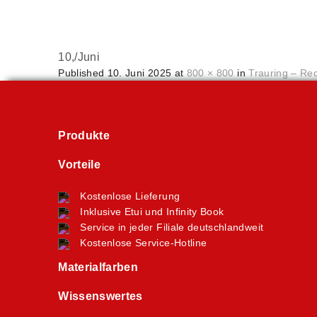
10,
/
Juni
Published
10. Juni 2025
at
800 × 800
in
Trauring – Re
Produkte
Vorteile
Kostenlose Lieferung
Inklusive Etui und Infinity Book
Service in jeder Filiale deutschlandweit
Kostenlose Service-Hotline
Materialfarben
Wissenswertes