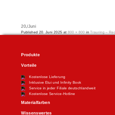
20,
/
Juni
Published
20. Juni 2025
at
800 × 800
in
Trauring – Re
Produkte
Vorteile
Kostenlose Lieferung
Inklusive Etui und Infinity Book
Service in jeder Filiale deutschlandweit
Kostenlose Service-Hotline
Materialfarben
Wissenswertes