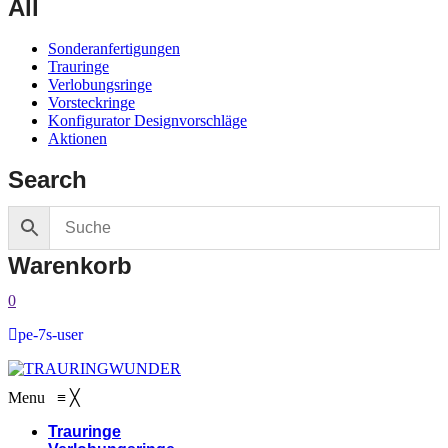
All
Sonderanfertigungen
Trauringe
Verlobungsringe
Vorsteckringe
Konfigurator Designvorschläge
Aktionen
Search
Warenkorb
0
pe-7s-user
Menu
≡
╳
Trauringe