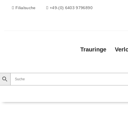
Filialsuche
+49-(0) 6403 9796890
Trauringe
Verl
Trauringe
Verlobungsringe
Vorsteckri