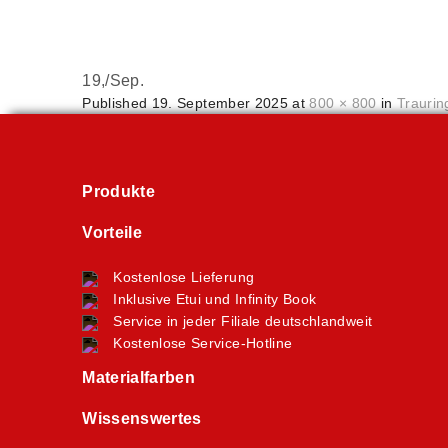
19,
/
Sep.
Published
19. September 2025
at
800 × 800
in
Traurin
Produkte
Vorteile
Kostenlose Lieferung
Inklusive Etui und Infinity Book
Service in jeder Filiale deutschlandweit
Kostenlose Service-Hotline
Materialfarben
Wissenswertes