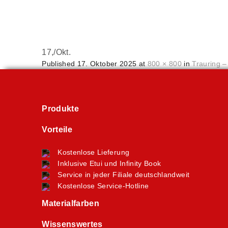
17,
/
Okt.
Published
17. Oktober 2025
at
800 × 800
in
Trauring –
Produkte
Vorteile
Kostenlose Lieferung
Inklusive Etui und Infinity Book
Service in jeder Filiale deutschlandweit
Kostenlose Service-Hotline
Materialfarben
Wissenswertes