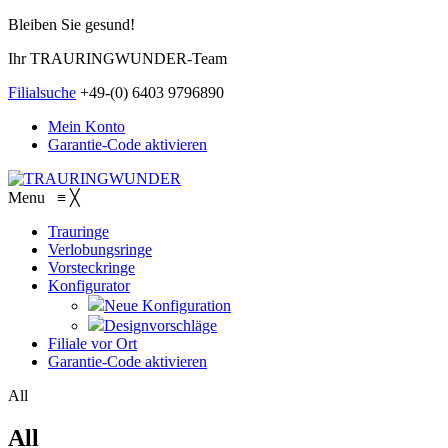
Bleiben Sie gesund!
Ihr TRAURINGWUNDER-Team
Filialsuche
+49-(0) 6403 9796890
Mein Konto
Garantie-Code aktivieren
Menu
≡
╳
Trauringe
Verlobungsringe
Vorsteckringe
Konfigurator
Neue Konfiguration
Designvorschläge
Filiale vor Ort
Garantie-Code aktivieren
All
All