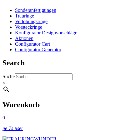
Sonderanfertigungen
Trauringe
Verlobungsringe
Vorsteckringe
Konfigurator Designvorschläge
Aktionen
Configurator Cart
Configurator Generator
Search
Suche
×
Warenkorb
0
pe-7s-user