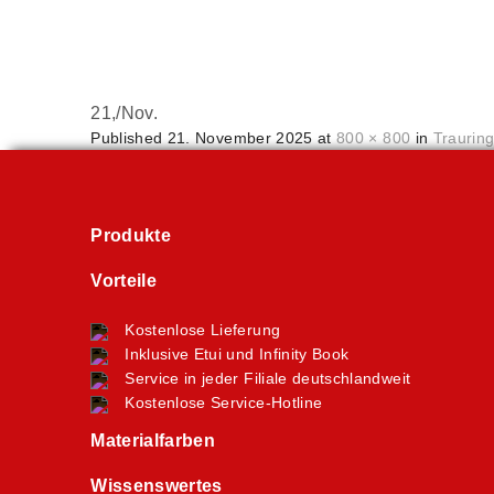
21,
/
Nov.
Published
21. November 2025
at
800 × 800
in
Traurin
Produkte
Vorteile
Kostenlose Lieferung
Inklusive Etui und Infinity Book
Service in jeder Filiale deutschlandweit
Kostenlose Service-Hotline
Materialfarben
Wissenswertes