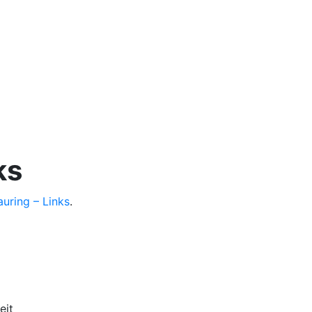
ks
auring – Links
.
eit