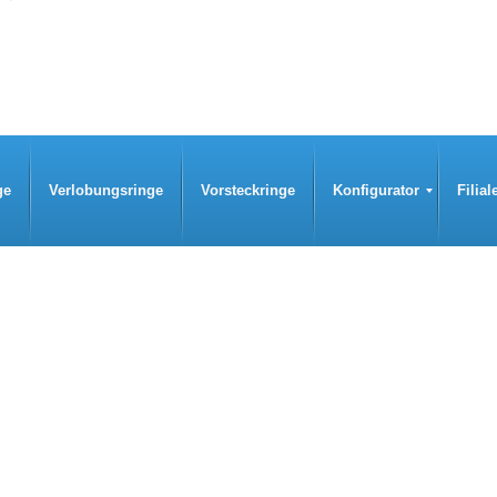
ge
Verlobungsringe
Vorsteckringe
Konfigurator
Filial
Designvorschläge
Neue Konfiguration