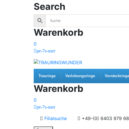
Search
Warenkorb
0
pe-7s-user
Trauringe
Verlobungsringe
Vorsteckring
Warenkorb
0
pe-7s-user
Filialsuche
+49-(0) 6403 979 68