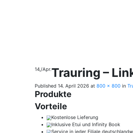
Trauring – Lin
14,
/
Apr.
Published
14. April 2026
at
800 × 800
in
Tr
Produkte
Vorteile
Kostenlose Lieferung
Inklusive Etui und Infinity Book
Service in jeder Filiale deutschlandw