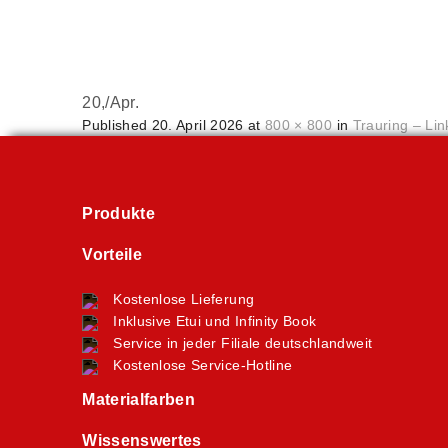
20,
/
Apr.
Published
20. April 2026
at
800 × 800
in
Trauring – Lin
Produkte
Vorteile
Kostenlose Lieferung
Inklusive Etui und Infinity Book
Service in jeder Filiale deutschlandweit
Kostenlose Service-Hotline
Materialfarben
Wissenswertes