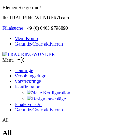
Bleiben Sie gesund!
Ihr TRAURINGWUNDER-Team
Filialsuche
+49-(0) 6403 9796890
Mein Konto
Garantie-Code aktivieren
Menu
≡
╳
Trauringe
Verlobungsringe
Vorsteckringe
Konfigurator
Neue Konfiguration
Designvorschläge
Filiale vor Ort
Garantie-Code aktivieren
All
All