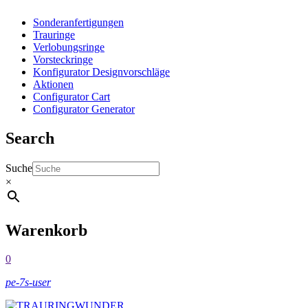
Sonderanfertigungen
Trauringe
Verlobungsringe
Vorsteckringe
Konfigurator Designvorschläge
Aktionen
Configurator Cart
Configurator Generator
Search
Suche
×
Warenkorb
0
pe-7s-user