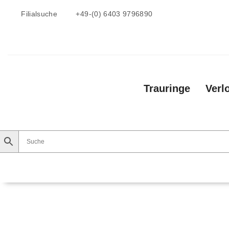
Filialsuche
+49-(0) 6403 9796890
Trauringe
Verl
Trauringe
Verlobungsringe
Vorsteckri