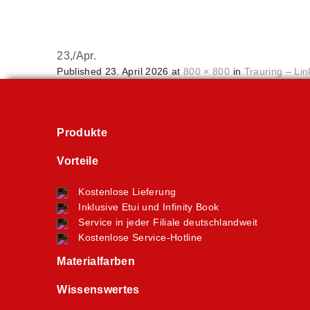
23,
/
Apr.
Published
23. April 2026
at
800 × 800
in
Trauring – Lin
Produkte
Vorteile
Kostenlose Lieferung
Inklusive Etui und Infinity Book
Service in jeder Filiale deutschlandweit
Kostenlose Service-Hotline
Materialfarben
Wissenswertes