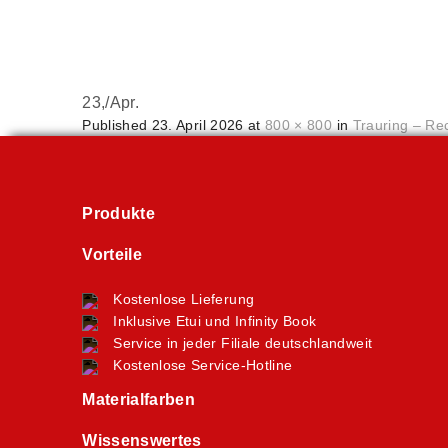
23,
/
Apr.
Published
23. April 2026
at
800 × 800
in
Trauring – Re
Produkte
Vorteile
Kostenlose Lieferung
Inklusive Etui und Infinity Book
Service in jeder Filiale deutschlandweit
Kostenlose Service-Hotline
Materialfarben
Wissenswertes