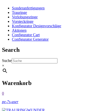
Sonderanfertigungen
Trauringe
Verlobungsringe
Vorsteckringe
Konfigurator Designvorschläge
Aktionen
Configurator Cart
Configurator Generator
Search
Suche
×
Warenkorb
0
pe-7s-user