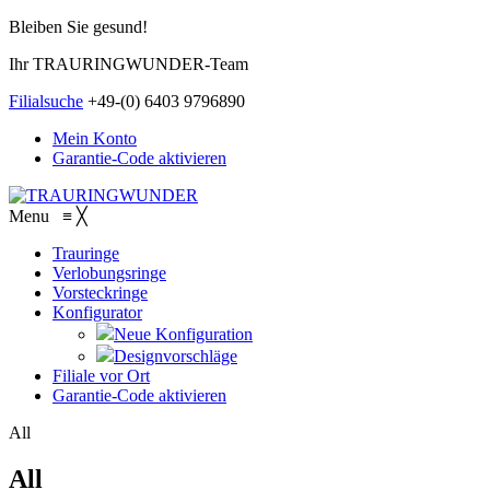
Bleiben Sie gesund!
Ihr TRAURINGWUNDER-Team
Filialsuche
+49-(0) 6403 9796890
Mein Konto
Garantie-Code aktivieren
Menu
≡
╳
Trauringe
Verlobungsringe
Vorsteckringe
Konfigurator
Neue Konfiguration
Designvorschläge
Filiale vor Ort
Garantie-Code aktivieren
All
All