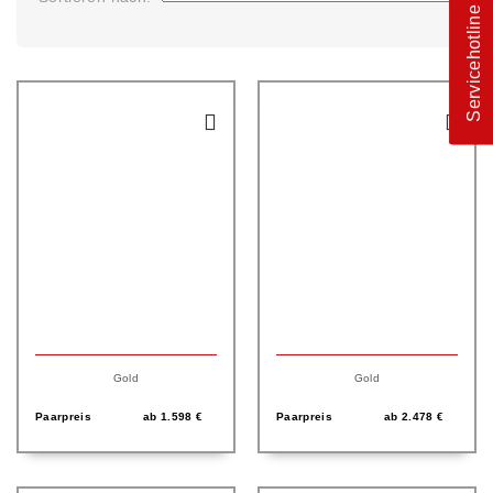
Servicehotline
Gold
Gold
Paarpreis
ab
1.598
€
Paarpreis
ab
2.478
€