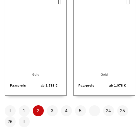
Gold
Gold
Paarpreis
ab
1.738
€
Paarpreis
ab
1.978
€
1
2
3
4
5
…
24
25
26